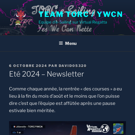
Aller
au
TEAM TORC / YWCN
contenu
Equipe d'e-Sailing sur Virtual Regatta
principal
Menu
PUBLIÉ
6 OCTOBRE 2024
PAR
DAVID05320
LE
Eté 2024 – Newsletter
Comme chaque année, la rentrée « des courses » a eu
lieu à la fin du mois d’août et le moins que l’on puisse
dire c’est que l’équipe est affûtée après une pause
estivale bien méritée.